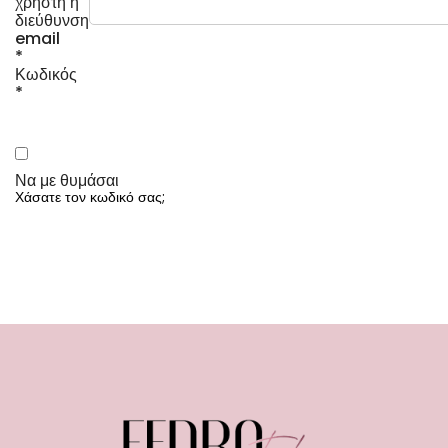
χρήστη ή
διεύθυνση
email
*
Κωδικός
*
A
l
Να με θυμάσαι
t
Χάσατε τον κωδικό σας;
e
r
n
a
t
i
v
e
: