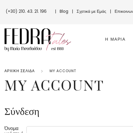
(+30) 210. 43. 21. 196
|
Blog
|
Σχετικά με Εμάς
|
Επικοινω
Η ΜΑΡΊΑ
ΑΡΧΙΚΉ ΣΕΛΊΔΑ
MY ACCOUNT
MY ACCOUNT
Σύνδεση
Όνομα