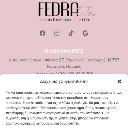
ΠΛΗΡΟΦΟΡΙΕΣ
Διεύθυνση: Παύλου Φύσσα 27 (πρώην Π. Τσαλδάρη), 18757
Κερατσίνι, Πειραιάς
Τηλέφωνο: (+30) 210.43.21.196
Διαχείριση Συγκατάθεσης
ΚΑΤΗΓΟΡΙΕΣ
Για να παρέχουμε την καλύτερη εμπειρία, χρησιμοποιούμε τεχνολογίες όπως
Νυφικά
cookies για την αποθήκευση ή/και την πρόσβαση σε πληροφορίες
συσκευών. Η συγκατάθεση για τις εν λόγω τεχνολογίες θα μας επιτρέψει να
Αξεσουάρ Γάμου
επεξεργαστούμε δεδομένα προσωπικού χαρακτήρα, όπως συμπεριφορά
Βαπτιστικά Ρούχα
περιήγησης ή μοναδικά αναγνωριστικά σε αυτόν τον ιστότοπο. Η μη
συγκατάθεση ή η ανάκληση της συγκατάθεσης, μπορεί να επηρεάσει
Αξεσουάρ Βάπτισης
αρνητικά ορισμένες λειτουργίες και δυνατότητες.