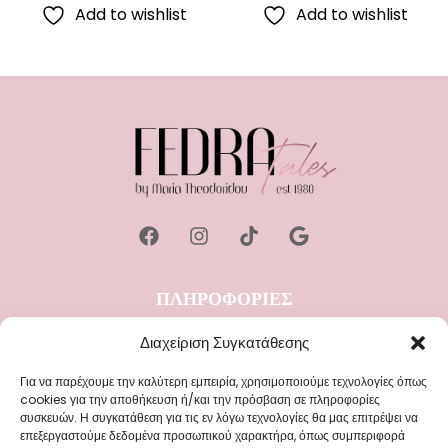
Add to wishlist
Add to wishlist
ΠΛΗΡΟΦΟΡΙΕΣ
Διεύθυνση: Παύλου Φύσσα 27 (πρώην Π. Τσαλδάρη), 18757
Διαχείριση Συγκατάθεσης
Κερατσίνι, Πειραιάς
Τηλέφωνο: (+30) 210.43.21.196
Για να παρέχουμε την καλύτερη εμπειρία, χρησιμοποιούμε τεχνολογίες όπως
cookies για την αποθήκευση ή/και την πρόσβαση σε πληροφορίες
συσκευών. Η συγκατάθεση για τις εν λόγω τεχνολογίες θα μας επιτρέψει να
ΚΑΤΗΓΟΡΙΕΣ
επεξεργαστούμε δεδομένα προσωπικού χαρακτήρα, όπως συμπεριφορά