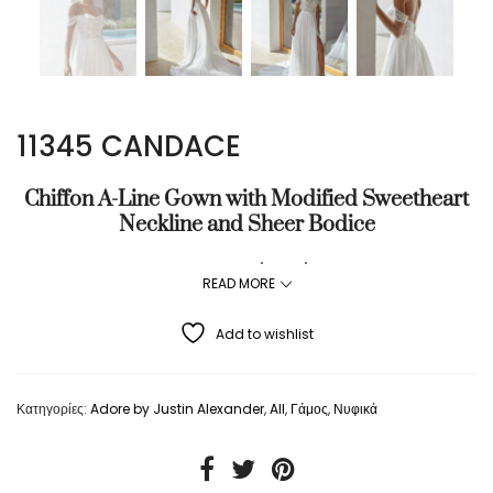
11345 CANDACE
Chiffon A-Line Gown with Modified Sweetheart
Neckline and Sheer Bodice
COLORS:
Ivory/Ivory/Latte
READ MORE
Add to wishlist
Κατηγορίες:
Adore by Justin Alexander
,
All
,
Γάμος
,
Νυφικά