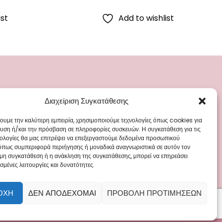
ist
Add to wishlist
Διαχείριση Συγκατάθεσης
ΡΙΕΣ
ΜΕΝΟΥ
ά
Blog
χουμε την καλύτερη εμπειρία, χρησιμοποιούμε τεχνολογίες όπως cookies για
υση ή/και την πρόσβαση σε πληροφορίες συσκευών. Η συγκατάθεση για τις
Γάμου
Επικοινωνία
νολογίες θα μας επιτρέψει να επεξεργαστούμε δεδομένα προσωπικού
όπως συμπεριφορά περιήγησης ή μοναδικά αναγνωριστικά σε αυτόν τον
 Ρούχα
 μη συγκατάθεση ή η ανάκληση της συγκατάθεσης, μπορεί να επηρεάσει
άπτισης
σμένες λειτουργίες και δυνατότητες.
ΟΧΉ
ΔΕΝ ΑΠΟΔΈΧΟΜΑΙ
ΠΡΟΒΟΛΉ ΠΡΟΤΙΜΉΣΕΩΝ