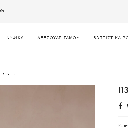
νία
ΝΥΦΙΚΆ
ΑΞΕΣΟΥΆΡ ΓΆΜΟΥ
ΒΑΠΤΙΣΤΙΚΆ Ρ
ALEXANDER
11
Κατηγ