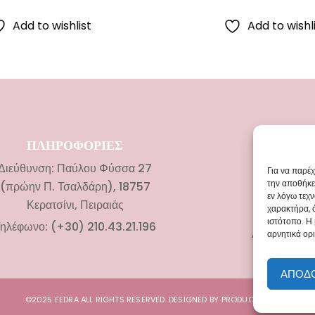
Add to wishlist
Add to wishl
ΠΛΗΡΟΦΟΡΙΕΣ
ΚΑΤΗΓΟ
Διεύθυνση: Παύλου Φύσσα 27
Νυφικ
Για να παρέ
την αποθήκε
(πρώην Π. Τσαλδάρη), 18757
Αξεσουάρ 
εν λόγω τεχ
Κερατσίνι, Πειραιάς
χαρακτήρα, 
Βαπτιστικά
ιστότοπο. Η
ηλέφωνο: (+30) 210.43.21.196
Αξεσουάρ Β
αρνητικά ορι
ΑΠΟΔ
©2025 FEDRA ALL RIGHTS RESERVED. DESIGNED BY
PRODUCT DIGITAL