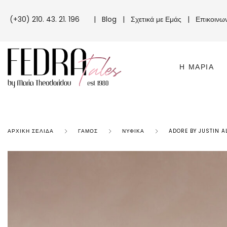
(+30) 210. 43. 21. 196
|
Blog
|
Σχετικά με Εμάς
|
Επικοινω
Η ΜΑΡΊΑ
ΑΡΧΙΚΉ ΣΕΛΊΔΑ
ΓΆΜΟΣ
ΝΥΦΙΚΆ
ADORE BY JUSTIN 