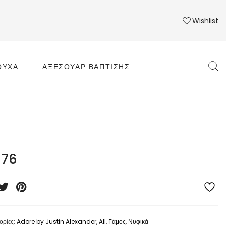
Wishlist
ΟΎΧΑ
ΑΞΕΣΟΥΆΡ ΒΆΠΤΙΣΗΣ
376
ορίες:
Adore by Justin Alexander
,
All
,
Γάμος
,
Νυφικά