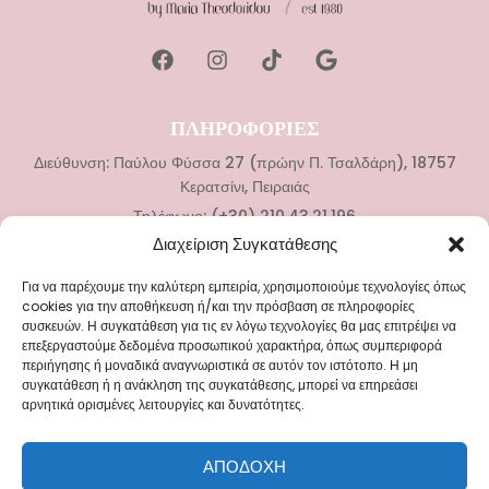
ΠΛΗΡΟΦΟΡΙΕΣ
Διεύθυνση: Παύλου Φύσσα 27 (πρώην Π. Τσαλδάρη), 18757
Κερατσίνι, Πειραιάς
Τηλέφωνο: (+30) 210.43.21.196
Διαχείριση Συγκατάθεσης
ΚΑΤΗΓΟΡΙΕΣ
Για να παρέχουμε την καλύτερη εμπειρία, χρησιμοποιούμε τεχνολογίες όπως
Νυφικά
cookies για την αποθήκευση ή/και την πρόσβαση σε πληροφορίες
συσκευών. Η συγκατάθεση για τις εν λόγω τεχνολογίες θα μας επιτρέψει να
Αξεσουάρ Γάμου
επεξεργαστούμε δεδομένα προσωπικού χαρακτήρα, όπως συμπεριφορά
Βαπτιστικά Ρούχα
περιήγησης ή μοναδικά αναγνωριστικά σε αυτόν τον ιστότοπο. Η μη
συγκατάθεση ή η ανάκληση της συγκατάθεσης, μπορεί να επηρεάσει
Αξεσουάρ Βάπτισης
αρνητικά ορισμένες λειτουργίες και δυνατότητες.
ΜΕΝΟΥ
ΑΠΟΔΟΧΉ
Blog