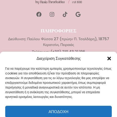
ΠΛΗΡΟΦΟΡΙΕΣ
Διεύθυνση: Παύλου Φύσσα 27 (πρώην Π. Τσαλδάρη), 18757
Κερατσίνι, Πειραιάς
Τηλέφωνο: (+30) 210.43.21.196
Διαχείριση Συγκατάθεσης
ΚΑΤΗΓΟΡΙΕΣ
Για να παρέχουμε την καλύτερη εμπειρία, χρησιμοποιούμε τεχνολογίες όπως
Νυφικά
cookies για την αποθήκευση ή/και την πρόσβαση σε πληροφορίες
συσκευών. Η συγκατάθεση για τις εν λόγω τεχνολογίες θα μας επιτρέψει να
Αξεσουάρ Γάμου
επεξεργαστούμε δεδομένα προσωπικού χαρακτήρα, όπως συμπεριφορά
Βαπτιστικά Ρούχα
περιήγησης ή μοναδικά αναγνωριστικά σε αυτόν τον ιστότοπο. Η μη
συγκατάθεση ή η ανάκληση της συγκατάθεσης, μπορεί να επηρεάσει
Αξεσουάρ Βάπτισης
αρνητικά ορισμένες λειτουργίες και δυνατότητες.
ΜΕΝΟΥ
ΑΠΟΔΟΧΉ
Blog