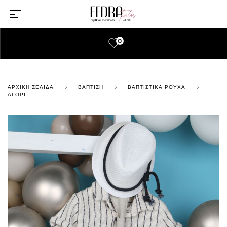
0
ΑΡΧΙΚΉ ΣΕΛΊΔΑ
ΒΆΠΤΙΣΗ
ΒΑΠΤΙΣΤΙΚΆ ΡΟΎΧΑ
ΑΓΌΡΙ