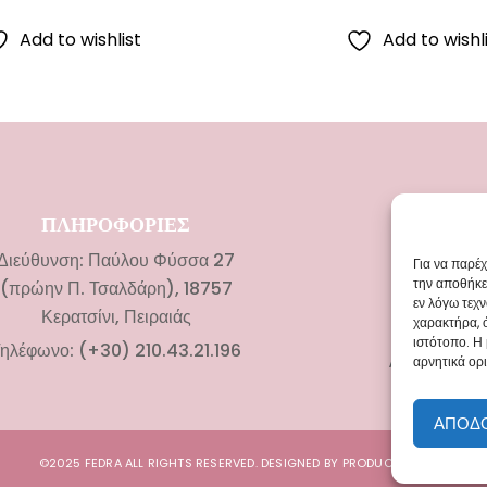
Add to wishlist
Add to wishl
ΠΛΗΡΟΦΟΡΙΕΣ
ΚΑΤΗΓΟ
Διεύθυνση: Παύλου Φύσσα 27
Νυφικ
Για να παρέ
την αποθήκε
(πρώην Π. Τσαλδάρη), 18757
Αξεσουάρ 
εν λόγω τεχ
Κερατσίνι, Πειραιάς
χαρακτήρα, 
Βαπτιστικά
ιστότοπο. Η
ηλέφωνο: (+30) 210.43.21.196
Αξεσουάρ Β
αρνητικά ορι
ΑΠΟΔ
©2025 FEDRA ALL RIGHTS RESERVED. DESIGNED BY
PRODUCT DIGITAL