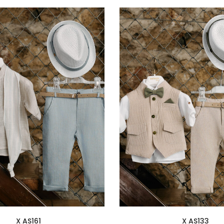
X AS161
X AS133