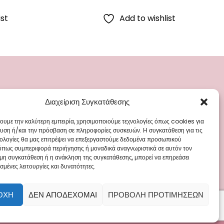
ist
Add to wishlist
Διαχείριση Συγκατάθεσης
ΡΙΕΣ
ΜΕΝΟΥ
ά
Blog
χουμε την καλύτερη εμπειρία, χρησιμοποιούμε τεχνολογίες όπως cookies για
υση ή/και την πρόσβαση σε πληροφορίες συσκευών. Η συγκατάθεση για τις
Γάμου
Επικοινωνία
νολογίες θα μας επιτρέψει να επεξεργαστούμε δεδομένα προσωπικού
όπως συμπεριφορά περιήγησης ή μοναδικά αναγνωριστικά σε αυτόν τον
 Ρούχα
 μη συγκατάθεση ή η ανάκληση της συγκατάθεσης, μπορεί να επηρεάσει
άπτισης
σμένες λειτουργίες και δυνατότητες.
ΟΧΉ
ΔΕΝ ΑΠΟΔΈΧΟΜΑΙ
ΠΡΟΒΟΛΉ ΠΡΟΤΙΜΉΣΕΩΝ