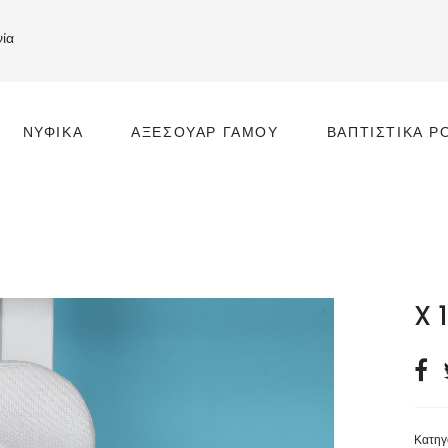
νία
ΝΥΦΙΚΆ
ΑΞΕΣΟΥΆΡ ΓΆΜΟΥ
ΒΑΠΤΙΣΤΙΚΆ Ρ
Ι
X 
Κατηγ