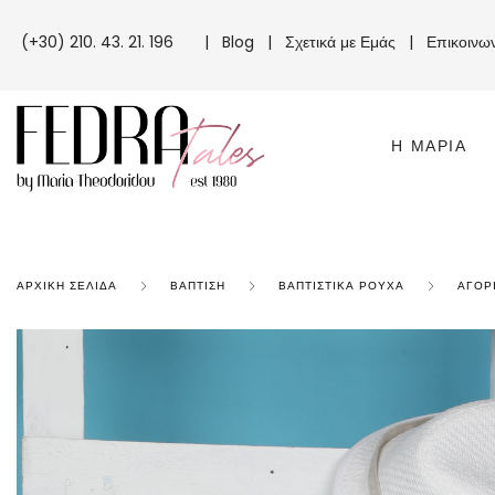
(+30) 210. 43. 21. 196
|
Blog
|
Σχετικά με Εμάς
|
Επικοινω
Η ΜΑΡΊΑ
ΑΡΧΙΚΉ ΣΕΛΊΔΑ
ΒΆΠΤΙΣΗ
ΒΑΠΤΙΣΤΙΚΆ ΡΟΎΧΑ
ΑΓΌΡ