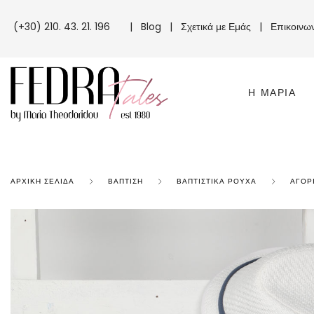
(+30) 210. 43. 21. 196
|
Blog
|
Σχετικά με Εμάς
|
Επικοινω
Η ΜΑΡΊΑ
ΑΡΧΙΚΉ ΣΕΛΊΔΑ
ΒΆΠΤΙΣΗ
ΒΑΠΤΙΣΤΙΚΆ ΡΟΎΧΑ
ΑΓΌΡ