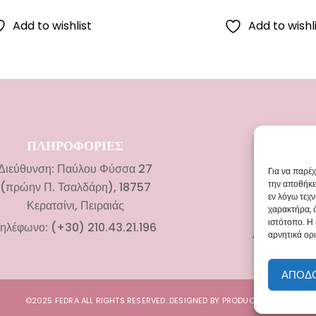
Add to wishlist
Add to wishl
ΠΛΗΡΟΦΟΡΙΕΣ
ΚΑΤΗΓΟ
Διεύθυνση: Παύλου Φύσσα 27
Νυφικ
Για να παρέ
την αποθήκε
(πρώην Π. Τσαλδάρη), 18757
Αξεσουάρ 
εν λόγω τεχ
Κερατσίνι, Πειραιάς
χαρακτήρα, 
Βαπτιστικά
ιστότοπο. Η
ηλέφωνο: (+30) 210.43.21.196
Αξεσουάρ Β
αρνητικά ορι
ΑΠΟΔ
©2025 FEDRA ALL RIGHTS RESERVED. DESIGNED BY
PRODUCT DIGITAL