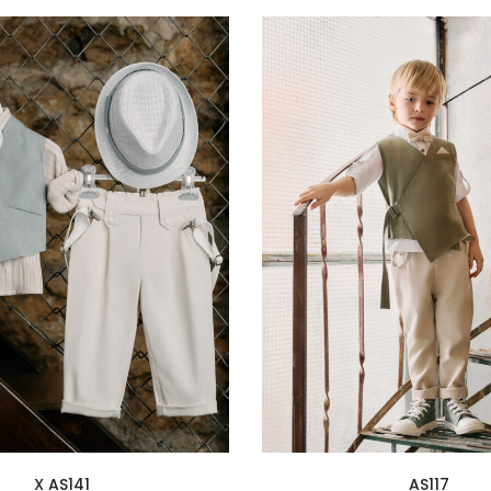
X AS141
AS117