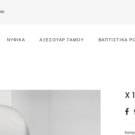
νία
ΝΥΦΙΚΆ
ΑΞΕΣΟΥΆΡ ΓΆΜΟΥ
ΒΑΠΤΙΣΤΙΚΆ Ρ
Ι
X 
Κατηγ