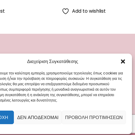
ist
Add to wishlist
Διαχείριση Συγκατάθεσης
ΡΙΕΣ
ΜΕΝΟΥ
ά
Blog
χουμε την καλύτερη εμπειρία, χρησιμοποιούμε τεχνολογίες όπως cookies για
υση ή/και την πρόσβαση σε πληροφορίες συσκευών. Η συγκατάθεση για τις
Γάμου
Επικοινωνία
νολογίες θα μας επιτρέψει να επεξεργαστούμε δεδομένα προσωπικού
όπως συμπεριφορά περιήγησης ή μοναδικά αναγνωριστικά σε αυτόν τον
 Ρούχα
 μη συγκατάθεση ή η ανάκληση της συγκατάθεσης, μπορεί να επηρεάσει
άπτισης
σμένες λειτουργίες και δυνατότητες.
ΟΧΉ
ΔΕΝ ΑΠΟΔΈΧΟΜΑΙ
ΠΡΟΒΟΛΉ ΠΡΟΤΙΜΉΣΕΩΝ