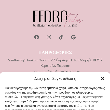
ΠΛΗΡΟΦΟΡΙΕΣ
Διεύθυνση: Παύλου Φύσσα 27 (πρώην Π. Τσαλδάρη), 18757
Κερατσίνι, Πειραιάς
Τηλέφωνο: (+30) 210.43.21.196
Διαχείριση Συγκατάθεσης
ΚΑΤΗΓΟΡΙΕΣ
Για να παρέχουμε την καλύτερη εμπειρία, χρησιμοποιούμε τεχνολογίες όπως
Νυφικά
cookies για την αποθήκευση ή/και την πρόσβαση σε πληροφορίες
συσκευών. Η συγκατάθεση για τις εν λόγω τεχνολογίες θα μας επιτρέψει να
Αξεσουάρ Γάμου
επεξεργαστούμε δεδομένα προσωπικού χαρακτήρα, όπως συμπεριφορά
Βαπτιστικά Ρούχα
περιήγησης ή μοναδικά αναγνωριστικά σε αυτόν τον ιστότοπο. Η μη