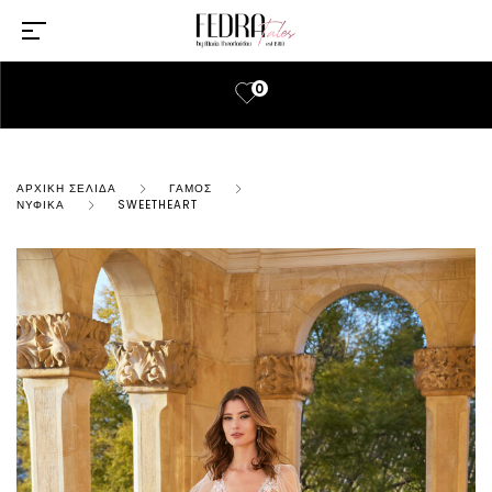
0
ΑΡΧΙΚΉ ΣΕΛΊΔΑ
ΓΆΜΟΣ
ΝΥΦΙΚΆ
SWEETHEART