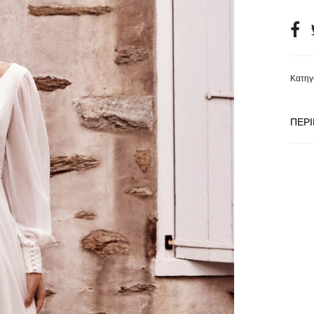
mod
fron
a f
Κατηγ
ΠΕΡ