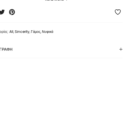
est V-neckline accented with flattering pleating across the
t and back of the bodice. The light chiffon bishop sleeves add
ashion-forward touch to this soft look. The simple A-line skirt
complete with a chapel length train will ensure you’re
comfortable all day long.
ορίες:
All
,
Sincerity
,
Γάμος
,
Νυφικά
COLORS:
Ivory
ΙΓΡΑΦΉ