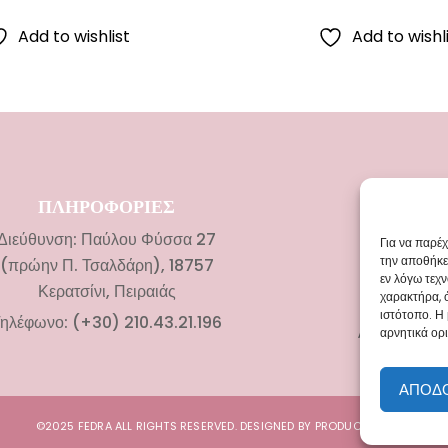
Add to wishlist
Add to wishl
ΠΛΗΡΟΦΟΡΙΕΣ
ΚΑΤΗΓΟ
Διεύθυνση: Παύλου Φύσσα 27
Νυφικ
Για να παρέ
την αποθήκε
(πρώην Π. Τσαλδάρη), 18757
Αξεσουάρ 
εν λόγω τεχ
Κερατσίνι, Πειραιάς
χαρακτήρα, 
Βαπτιστικά
ιστότοπο. Η
ηλέφωνο: (+30) 210.43.21.196
Αξεσουάρ Β
αρνητικά ορι
ΑΠΟΔ
©2025 FEDRA ALL RIGHTS RESERVED. DESIGNED BY
PRODUCT DIGITAL