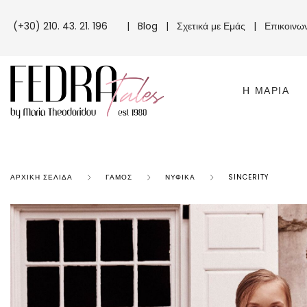
(+30) 210. 43. 21. 196
|
Blog
|
Σχετικά με Εμάς
|
Επικοινω
Η ΜΑΡΊΑ
ΑΡΧΙΚΉ ΣΕΛΊΔΑ
ΓΆΜΟΣ
ΝΥΦΙΚΆ
SINCERITY