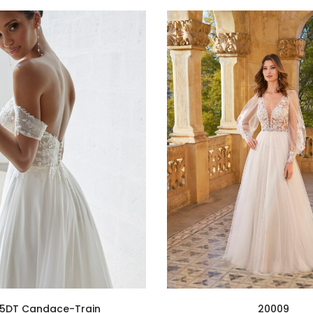
45DT Candace-Train
20009