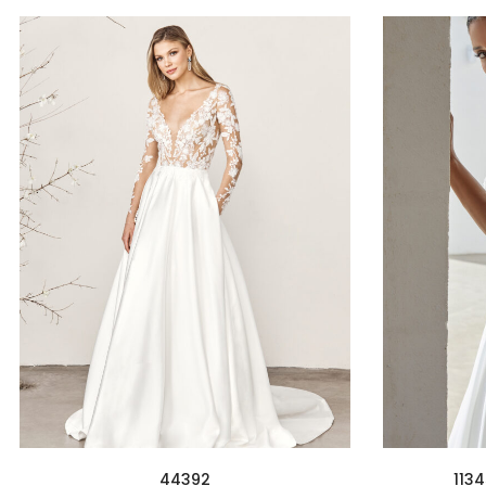
44392
113