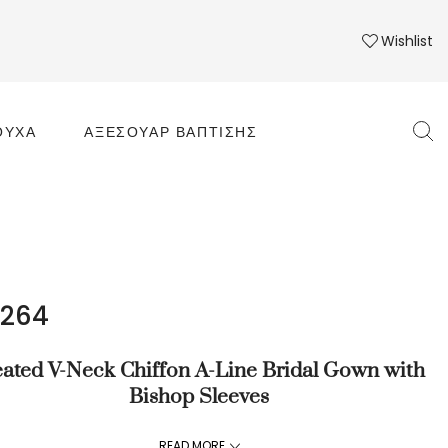
Wishlist
ΟΎΧΑ
ΑΞΕΣΟΥΆΡ ΒΆΠΤΙΣΗΣ
264
eated V-Neck Chiffon A-Line Bridal Gown with
Bishop Sleeves
ean and effortless, this flowy chiffon bridal gown features a
READ MORE