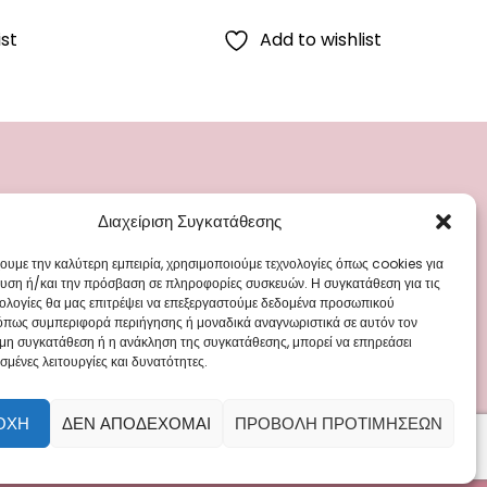
ist
Add to wishlist
Διαχείριση Συγκατάθεσης
ΡΙΕΣ
ΜΕΝΟΥ
ά
Blog
χουμε την καλύτερη εμπειρία, χρησιμοποιούμε τεχνολογίες όπως cookies για
υση ή/και την πρόσβαση σε πληροφορίες συσκευών. Η συγκατάθεση για τις
Γάμου
Επικοινωνία
νολογίες θα μας επιτρέψει να επεξεργαστούμε δεδομένα προσωπικού
όπως συμπεριφορά περιήγησης ή μοναδικά αναγνωριστικά σε αυτόν τον
 Ρούχα
 μη συγκατάθεση ή η ανάκληση της συγκατάθεσης, μπορεί να επηρεάσει
άπτισης
σμένες λειτουργίες και δυνατότητες.
ΟΧΉ
ΔΕΝ ΑΠΟΔΈΧΟΜΑΙ
ΠΡΟΒΟΛΉ ΠΡΟΤΙΜΉΣΕΩΝ