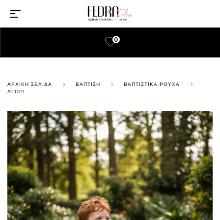
0
ΑΡΧΙΚΉ ΣΕΛΊΔΑ
ΒΆΠΤΙΣΗ
ΒΑΠΤΙΣΤΙΚΆ ΡΟΎΧΑ
ΑΓΌΡΙ