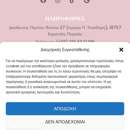
ΠΛΗΡΟΦΟΡΙΕΣ
Διεύθυνση: Παύλου Φύσσα 27 (πρώην Π. Τσαλδάρη), 18757
Κερατσίνι, Πειραιάς
Τηλέφωνο: (+30) 210.43.21.196
Διαχείριση Συγκατάθεσης
ΚΑΤΗΓΟΡΙΕΣ
Για να παρέχουμε την καλύτερη εμπειρία, χρησιμοποιούμε τεχνολογίες όπως
Νυφικά
cookies για την αποθήκευση ή/και την πρόσβαση σε πληροφορίες
συσκευών. Η συγκατάθεση για τις εν λόγω τεχνολογίες θα μας επιτρέψει να
Αξεσουάρ Γάμου
επεξεργαστούμε δεδομένα προσωπικού χαρακτήρα, όπως συμπεριφορά
Βαπτιστικά Ρούχα
περιήγησης ή μοναδικά αναγνωριστικά σε αυτόν τον ιστότοπο. Η μη
συγκατάθεση ή η ανάκληση της συγκατάθεσης, μπορεί να επηρεάσει
Αξεσουάρ Βάπτισης
αρνητικά ορισμένες λειτουργίες και δυνατότητες.
ΜΕΝΟΥ
ΑΠΟΔΟΧΉ
Blog
ΔΕΝ ΑΠΟΔΈΧΟΜΑΙ
Επικοινωνία