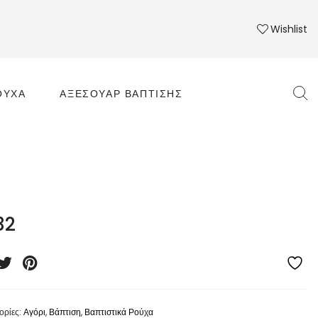
Wishlist
ΟΎΧΑ
ΑΞΕΣΟΥΆΡ ΒΆΠΤΙΣΗΣ
32
ορίες:
Αγόρι
,
Βάπτιση
,
Βαπτιστικά Ρούχα