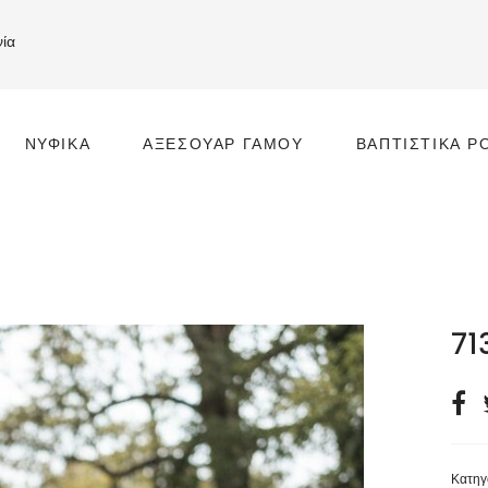
νία
ΝΥΦΙΚΆ
ΑΞΕΣΟΥΆΡ ΓΆΜΟΥ
ΒΑΠΤΙΣΤΙΚΆ Ρ
Ι
71
Κατηγ