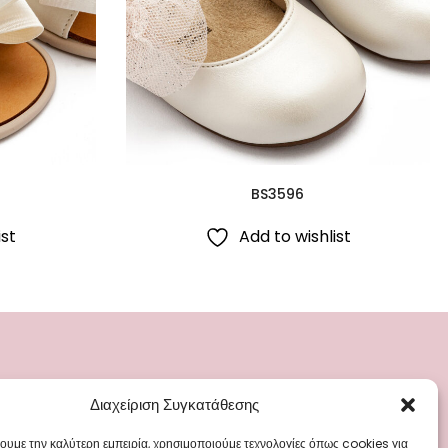
BS3596
ist
Add to wishlist
Διαχείριση Συγκατάθεσης
ΡΙΕΣ
ΜΕΝΟΥ
ά
Blog
χουμε την καλύτερη εμπειρία, χρησιμοποιούμε τεχνολογίες όπως cookies για