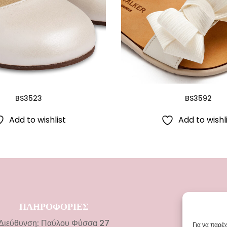
BS3523
BS3592
Add to wishlist
Add to wishl
ΠΛΗΡΟΦΟΡΙΕΣ
ΚΑΤΗΓΟ
Διεύθυνση: Παύλου Φύσσα 27
Νυφικ
Για να παρέ