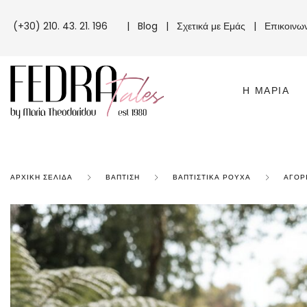
(+30) 210. 43. 21. 196
|
Blog
|
Σχετικά με Εμάς
|
Επικοινω
Η ΜΑΡΊΑ
ΑΡΧΙΚΉ ΣΕΛΊΔΑ
ΒΆΠΤΙΣΗ
ΒΑΠΤΙΣΤΙΚΆ ΡΟΎΧΑ
ΑΓΌΡ