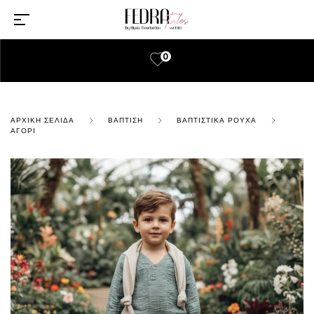
0
ΑΡΧΙΚΉ ΣΕΛΊΔΑ
ΒΆΠΤΙΣΗ
ΒΑΠΤΙΣΤΙΚΆ ΡΟΎΧΑ
ΑΓΌΡΙ