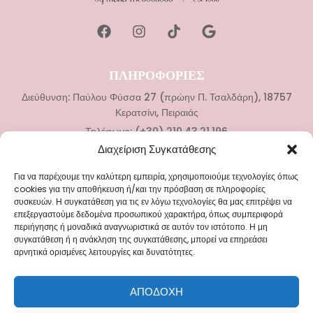
ΠΛΗΡΟΦΟΡΙΕΣ
Διεύθυνση: Παύλου Φύσσα 27 (πρώην Π. Τσαλδάρη), 18757
Κερατσίνι, Πειραιάς
Τηλέφωνο: (+30) 210.43.21.196
Διαχείριση Συγκατάθεσης
ΚΑΤΗΓΟΡΙΕΣ
Για να παρέχουμε την καλύτερη εμπειρία, χρησιμοποιούμε τεχνολογίες όπως
Νυφικά
cookies για την αποθήκευση ή/και την πρόσβαση σε πληροφορίες
συσκευών. Η συγκατάθεση για τις εν λόγω τεχνολογίες θα μας επιτρέψει να
Αξεσουάρ Γάμου
επεξεργαστούμε δεδομένα προσωπικού χαρακτήρα, όπως συμπεριφορά
Βαπτιστικά Ρούχα
περιήγησης ή μοναδικά αναγνωριστικά σε αυτόν τον ιστότοπο. Η μη
συγκατάθεση ή η ανάκληση της συγκατάθεσης, μπορεί να επηρεάσει
Αξεσουάρ Βάπτισης
αρνητικά ορισμένες λειτουργίες και δυνατότητες.
ΜΕΝΟΥ
ΑΠΟΔΟΧΉ
Blog