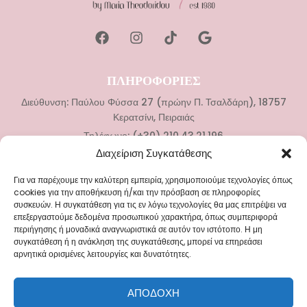
ΠΛΗΡΟΦΟΡΙΕΣ
Διεύθυνση: Παύλου Φύσσα 27 (πρώην Π. Τσαλδάρη), 18757
Κερατσίνι, Πειραιάς
Τηλέφωνο: (+30) 210.43.21.196
Διαχείριση Συγκατάθεσης
ΚΑΤΗΓΟΡΙΕΣ
Για να παρέχουμε την καλύτερη εμπειρία, χρησιμοποιούμε τεχνολογίες όπως
Νυφικά
cookies για την αποθήκευση ή/και την πρόσβαση σε πληροφορίες
συσκευών. Η συγκατάθεση για τις εν λόγω τεχνολογίες θα μας επιτρέψει να
Αξεσουάρ Γάμου
επεξεργαστούμε δεδομένα προσωπικού χαρακτήρα, όπως συμπεριφορά
Βαπτιστικά Ρούχα
περιήγησης ή μοναδικά αναγνωριστικά σε αυτόν τον ιστότοπο. Η μη
συγκατάθεση ή η ανάκληση της συγκατάθεσης, μπορεί να επηρεάσει
Αξεσουάρ Βάπτισης
αρνητικά ορισμένες λειτουργίες και δυνατότητες.
ΜΕΝΟΥ
ΑΠΟΔΟΧΉ
Blog