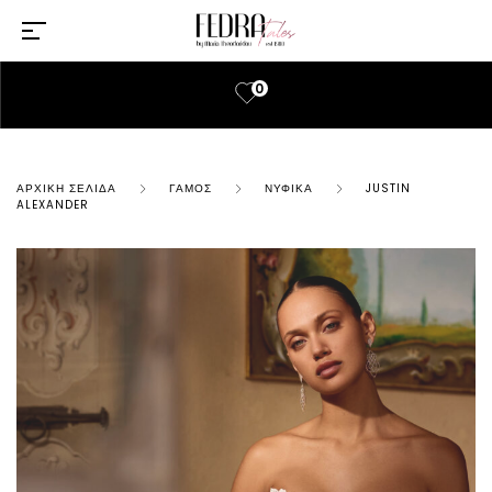
0
ΑΡΧΙΚΉ ΣΕΛΊΔΑ
ΓΆΜΟΣ
ΝΥΦΙΚΆ
JUSTIN
ALEXANDER