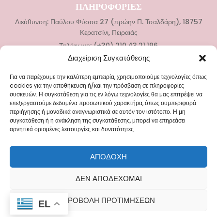
ΠΛΗΡΟΦΟΡΙΕΣ
Διεύθυνση: Παύλου Φύσσα 27 (πρώην Π. Τσαλδάρη), 18757
Κερατσίνι, Πειραιάς
Τηλέφωνο: (+30) 210.43.21.196
Διαχείριση Συγκατάθεσης
ΚΑΤΗΓΟΡΙΕΣ
Για να παρέχουμε την καλύτερη εμπειρία, χρησιμοποιούμε τεχνολογίες όπως
Νυφικά
cookies για την αποθήκευση ή/και την πρόσβαση σε πληροφορίες
συσκευών. Η συγκατάθεση για τις εν λόγω τεχνολογίες θα μας επιτρέψει να
Αξεσουάρ Γάμου
επεξεργαστούμε δεδομένα προσωπικού χαρακτήρα, όπως συμπεριφορά
Βαπτιστικά Ρούχα
περιήγησης ή μοναδικά αναγνωριστικά σε αυτόν τον ιστότοπο. Η μη
συγκατάθεση ή η ανάκληση της συγκατάθεσης, μπορεί να επηρεάσει
Αξεσουάρ Βάπτισης
αρνητικά ορισμένες λειτουργίες και δυνατότητες.
ΜΕΝΟΥ
ΑΠΟΔΟΧΉ
Blog
ΔΕΝ ΑΠΟΔΈΧΟΜΑΙ
Επικοινωνία
ΠΡΟΒΟΛΉ ΠΡΟΤΙΜΉΣΕΩΝ
EL
©2025 FEDRA ALL RIGHTS RESERVED. DESIGNED BY
PRODUCT DIGITAL