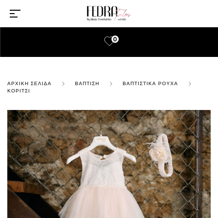
0
ΑΡΧΙΚΉ ΣΕΛΊΔΑ
ΒΆΠΤΙΣΗ
ΒΑΠΤΙΣΤΙΚΆ ΡΟΎΧΑ
ΚΟΡΊΤΣΙ