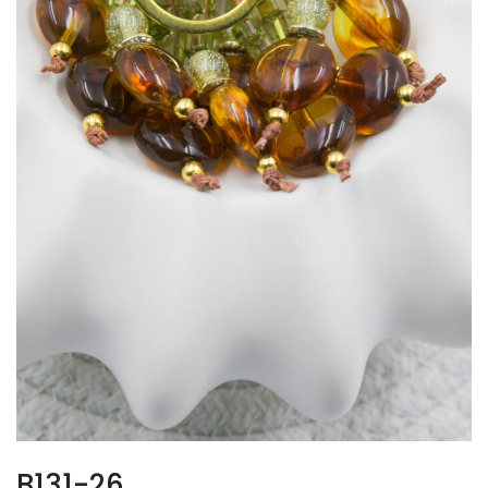
B131-26