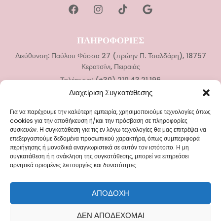
ΠΛΗΡΟΦΟΡΙΕΣ
Διεύθυνση: Παύλου Φύσσα 27 (πρώην Π. Τσαλδάρη), 18757
Κερατσίνι, Πειραιάς
Τηλέφωνο: (+30) 210.43.21.196
Διαχείριση Συγκατάθεσης
ΚΑΤΗΓΟΡΙΕΣ
Για να παρέχουμε την καλύτερη εμπειρία, χρησιμοποιούμε τεχνολογίες όπως
Νυφικά
cookies για την αποθήκευση ή/και την πρόσβαση σε πληροφορίες
συσκευών. Η συγκατάθεση για τις εν λόγω τεχνολογίες θα μας επιτρέψει να
Αξεσουάρ Γάμου
επεξεργαστούμε δεδομένα προσωπικού χαρακτήρα, όπως συμπεριφορά
Βαπτιστικά Ρούχα
περιήγησης ή μοναδικά αναγνωριστικά σε αυτόν τον ιστότοπο. Η μη
συγκατάθεση ή η ανάκληση της συγκατάθεσης, μπορεί να επηρεάσει
Αξεσουάρ Βάπτισης
αρνητικά ορισμένες λειτουργίες και δυνατότητες.
ΜΕΝΟΥ
ΑΠΟΔΟΧΉ
Blog
ΔΕΝ ΑΠΟΔΈΧΟΜΑΙ
Επικοινωνία