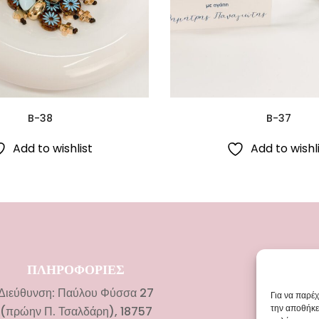
B-38
B-37
Add to wishlist
Add to wishl
ΠΛΗΡΟΦΟΡΙΕΣ
ΚΑΤΗΓΟ
Διεύθυνση: Παύλου Φύσσα 27
Νυφικ
Για να παρέ
την αποθήκε
(πρώην Π. Τσαλδάρη), 18757
Αξεσουάρ 