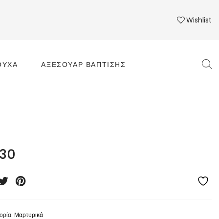
Wishlist
ΟΎΧΑ
ΑΞΕΣΟΥΆΡ ΒΆΠΤΙΣΗΣ
30
ορία:
Μαρτυρικά