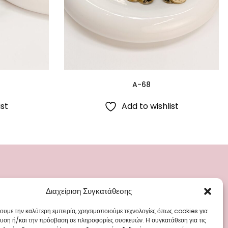
A-68
ist
Add to wishlist
Διαχείριση Συγκατάθεσης
ΡΙΕΣ
ΜΕΝΟΥ
ά
Blog
χουμε την καλύτερη εμπειρία, χρησιμοποιούμε τεχνολογίες όπως cookies για
υση ή/και την πρόσβαση σε πληροφορίες συσκευών. Η συγκατάθεση για τις
Γάμου
Επικοινωνία