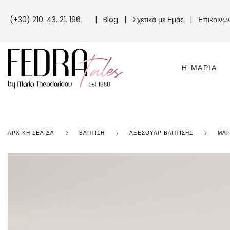
(+30) 210. 43. 21. 196
|
Blog
|
Σχετικά με Εμάς
|
Επικοινω
Η ΜΑΡΊΑ
ΑΡΧΙΚΉ ΣΕΛΊΔΑ
ΒΆΠΤΙΣΗ
ΑΞΕΣΟΥΆΡ ΒΆΠΤΙΣΗΣ
ΜΑΡ