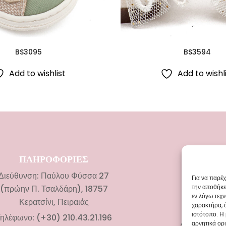
BS3095
BS3594
Add to wishlist
Add to wishl
ΠΛΗΡΟΦΟΡΙΕΣ
ΚΑΤΗΓΟ
Διεύθυνση: Παύλου Φύσσα 27
Νυφικ
Για να παρέ
την αποθήκε
(πρώην Π. Τσαλδάρη), 18757
Αξεσουάρ 
εν λόγω τεχ
Κερατσίνι, Πειραιάς
χαρακτήρα, 
Βαπτιστικά
ιστότοπο. Η
ηλέφωνο: (+30) 210.43.21.196
Αξεσουάρ Β
αρνητικά ορι