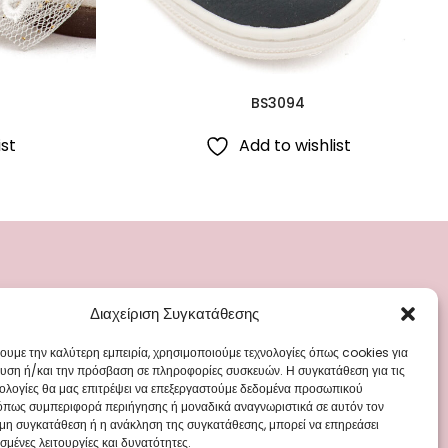
BS3094
ist
Add to wishlist
Διαχείριση Συγκατάθεσης
ΡΙΕΣ
ΜΕΝΟΥ
ά
Blog
χουμε την καλύτερη εμπειρία, χρησιμοποιούμε τεχνολογίες όπως cookies για
υση ή/και την πρόσβαση σε πληροφορίες συσκευών. Η συγκατάθεση για τις
Γάμου
Επικοινωνία
νολογίες θα μας επιτρέψει να επεξεργαστούμε δεδομένα προσωπικού
όπως συμπεριφορά περιήγησης ή μοναδικά αναγνωριστικά σε αυτόν τον
 Ρούχα
 μη συγκατάθεση ή η ανάκληση της συγκατάθεσης, μπορεί να επηρεάσει
άπτισης
σμένες λειτουργίες και δυνατότητες.