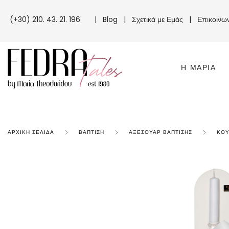
(+30) 210. 43. 21. 196
|
Blog
|
Σχετικά με Εμάς
|
Επικοινω
Η ΜΑΡΊΑ
ΑΡΧΙΚΉ ΣΕΛΊΔΑ
ΒΆΠΤΙΣΗ
ΑΞΕΣΟΥΆΡ ΒΆΠΤΙΣΗΣ
ΚΟΥ