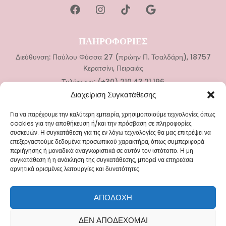
ΠΛΗΡΟΦΟΡΙΕΣ
Διεύθυνση: Παύλου Φύσσα 27 (πρώην Π. Τσαλδάρη), 18757
Κερατσίνι, Πειραιάς
Τηλέφωνο: (+30) 210.43.21.196
Διαχείριση Συγκατάθεσης
ΚΑΤΗΓΟΡΙΕΣ
Για να παρέχουμε την καλύτερη εμπειρία, χρησιμοποιούμε τεχνολογίες όπως
Νυφικά
cookies για την αποθήκευση ή/και την πρόσβαση σε πληροφορίες
συσκευών. Η συγκατάθεση για τις εν λόγω τεχνολογίες θα μας επιτρέψει να
Αξεσουάρ Γάμου
επεξεργαστούμε δεδομένα προσωπικού χαρακτήρα, όπως συμπεριφορά
Βαπτιστικά Ρούχα
περιήγησης ή μοναδικά αναγνωριστικά σε αυτόν τον ιστότοπο. Η μη
συγκατάθεση ή η ανάκληση της συγκατάθεσης, μπορεί να επηρεάσει
Αξεσουάρ Βάπτισης
αρνητικά ορισμένες λειτουργίες και δυνατότητες.
ΜΕΝΟΥ
ΑΠΟΔΟΧΉ
Blog
ΔΕΝ ΑΠΟΔΈΧΟΜΑΙ
Επικοινωνία