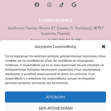
ΠΛΗΡΟΦΟΡΙΕΣ
Διεύθυνση: Παύλου Φύσσα 27 (πρώην Π. Τσαλδάρη), 18757
Κερατσίνι, Πειραιάς
Τηλέφωνο: (+30) 210.43.21.196
Διαχείριση Συγκατάθεσης
ΚΑΤΗΓΟΡΙΕΣ
Για να παρέχουμε την καλύτερη εμπειρία, χρησιμοποιούμε τεχνολογίες όπως
Νυφικά
cookies για την αποθήκευση ή/και την πρόσβαση σε πληροφορίες
συσκευών. Η συγκατάθεση για τις εν λόγω τεχνολογίες θα μας επιτρέψει να
Αξεσουάρ Γάμου
επεξεργαστούμε δεδομένα προσωπικού χαρακτήρα, όπως συμπεριφορά
Βαπτιστικά Ρούχα
περιήγησης ή μοναδικά αναγνωριστικά σε αυτόν τον ιστότοπο. Η μη
συγκατάθεση ή η ανάκληση της συγκατάθεσης, μπορεί να επηρεάσει
Αξεσουάρ Βάπτισης
αρνητικά ορισμένες λειτουργίες και δυνατότητες.
ΜΕΝΟΥ
ΑΠΟΔΟΧΉ
Blog
ΔΕΝ ΑΠΟΔΈΧΟΜΑΙ
Επικοινωνία